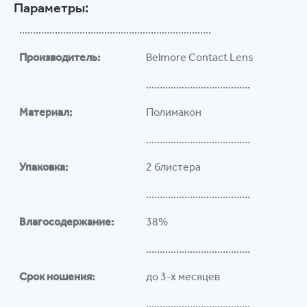
Параметры:
......................................................................
Производитель:
Belmore Contact Lens
......................................
Материал:
Полимакон
......................................
Упаковка:
2 блистера
......................................
Влагосодержание:
38%
......................................
Срок ношения:
до 3-х месяцев
......................................